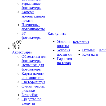
Зеркальные
фотокамеры
Камеры
моментальной
печати
Пленочные
фотоаппараты
БУ
Как купить
фотокамеры
Условия
Компания
оплаты
Условия
Отзывы
Кон
Аксессуары
доставки
Контакты
Объективы для
Гарантия
фотокамеры
на товар
Вспышки для
фотокамеры
Карты памяти
и накопители
Светофильтры
Сумки, чехлы,
рюкзаки
Батарейки
Средства по
уходу за