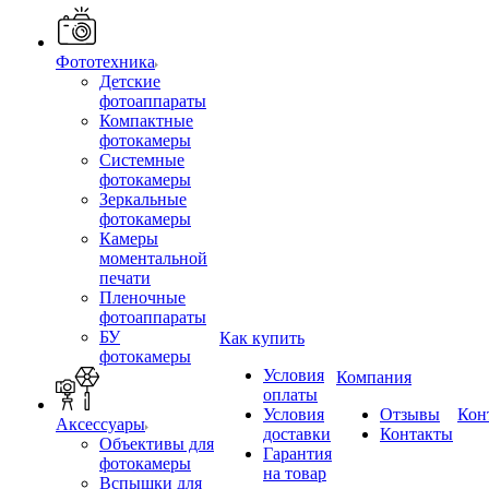
Фототехника
Детские
фотоаппараты
Компактные
фотокамеры
Системные
фотокамеры
Зеркальные
фотокамеры
Камеры
моментальной
печати
Пленочные
фотоаппараты
БУ
Как купить
фотокамеры
Условия
Компания
оплаты
Условия
Отзывы
Кон
Аксессуары
доставки
Контакты
Объективы для
Гарантия
фотокамеры
на товар
Вспышки для